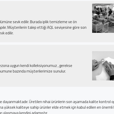
müne sevk edilir. Burada iplik temizleme ve ön
apılır. Müşterilerin talep ettiği AQL seviyesine göre son
k edilir.
sezona uygun kendi kolleksiyonumuz , gerekse
ak numune bazında müşterilerimize sunulur.
meye dayanmaktadır. Üretilen nihai ürünlerin son aşamada kalite kontro
daha yüksek kaliteye sahip ürünler elde etmek için kabul edilen en önemli
ine ulaşmaya kendini adamıştır.