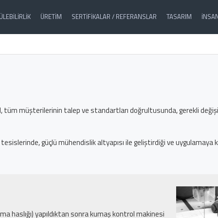
LEBILIRLIK
ÜRETIM
SERTİFİKALAR / REFERANSLAR
TASARIM
İNSA
, tüm müşterilerinin talep ve standartları doğrultusunda, gerekli değiş
esislerinde, güçlü mühendislik altyapısı ile geliştirdiği ve uygulamay
ma haslığı) yapıldıktan sonra kumaş kontrol makinesi