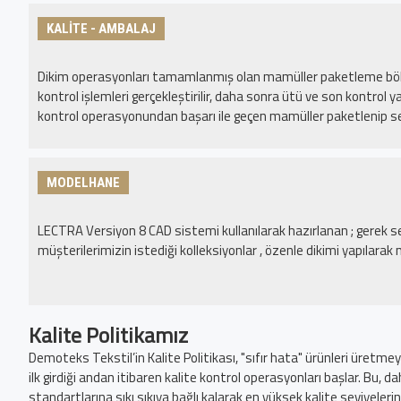
KALİTE - AMBALAJ
Dikim operasyonları tamamlanmış olan mamüller paketleme bölü
kontrol işlemleri gerçekleştirilir, daha sonra ütü ve son kontrol y
kontrol operasyonundan başarı ile geçen mamüller paketlenip sev
MODELHANE
LECTRA Versiyon 8 CAD sistemi kullanılarak hazırlanan ; gerek 
müşterilerimizin istediği kolleksiyonlar , özenle dikimi yapılar
Kalite Politikamız
Demoteks Tekstil’in Kalite Politikası, "sıfır hata" ürünleri üret
ilk girdiği andan itibaren kalite kontrol operasyonları başlar. Bu, 
standartlarına sıkı sıkıya bağlı kalarak en yüksek kalite seviyeler